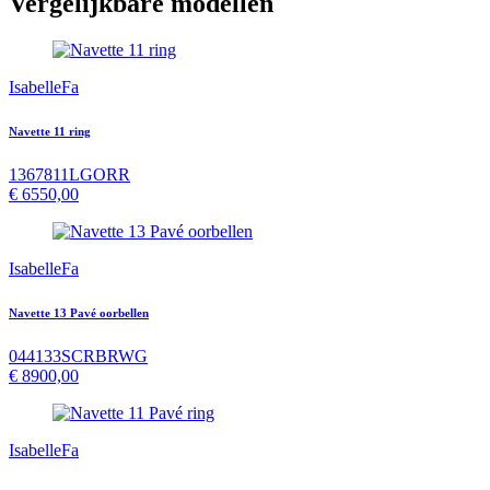
Vergelijkbare modellen
IsabelleFa
Navette 11 ring
1367811LGORR
€
6550,00
IsabelleFa
Navette 13 Pavé oorbellen
044133SCRBRWG
€
8900,00
IsabelleFa