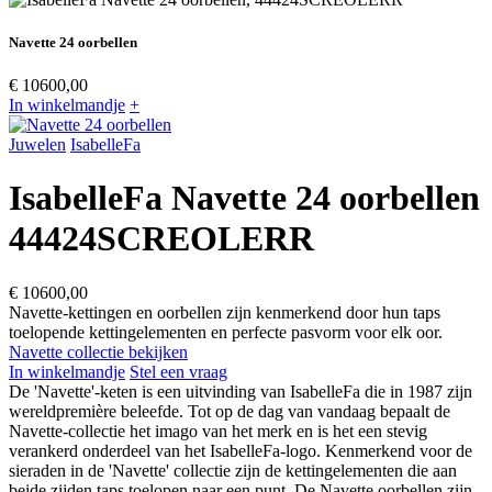
Navette 24 oorbellen
€ 10600,00
In winkelmandje
+
Juwelen
IsabelleFa
IsabelleFa
Navette 24 oorbellen
44424SCREOLERR
€
10600,00
Navette-kettingen en oorbellen zijn kenmerkend door hun taps
toelopende kettingelementen en perfecte pasvorm voor elk oor.
Navette collectie bekijken
In winkelmandje
Stel een vraag
De 'Navette'-keten is een uitvinding van IsabelleFa die in 1987 zijn
wereldpremière beleefde. Tot op de dag van vandaag bepaalt de
Navette-collectie het imago van het merk en is het een stevig
verankerd onderdeel van het IsabelleFa-logo. Kenmerkend voor de
sieraden in de 'Navette' collectie zijn de kettingelementen die aan
beide zijden taps toelopen naar een punt. De Navette oorbellen zijn