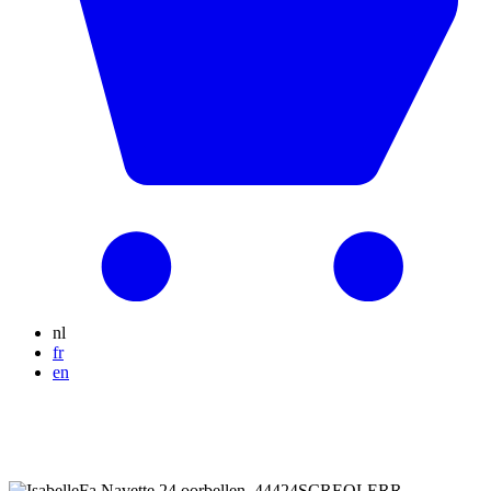
nl
fr
en