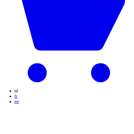
nl
fr
en