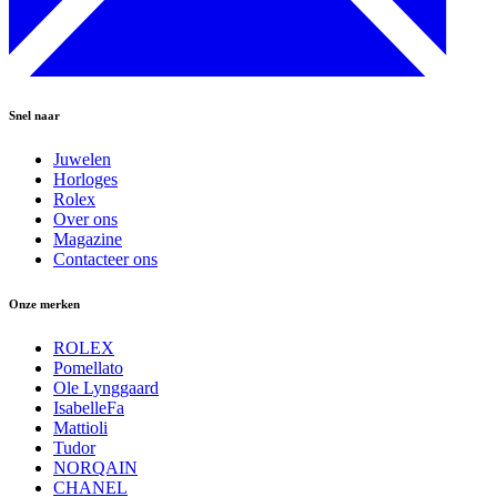
Snel naar
Juwelen
Horloges
Rolex
Over ons
Magazine
Contacteer ons
Onze merken
ROLEX
Pomellato
Ole Lynggaard
IsabelleFa
Mattioli
Tudor
NORQAIN
CHANEL