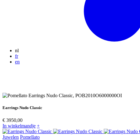
nl
fr
en
Earrings Nudo Classic
€ 3950,00
In winkelmandje
+
Juwelen
Pomellato