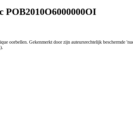
ic
POB2010O6000000OI
chique oorbellen. Gekenmerkt door zijn auteursrechtelijk beschermde 'nu
).