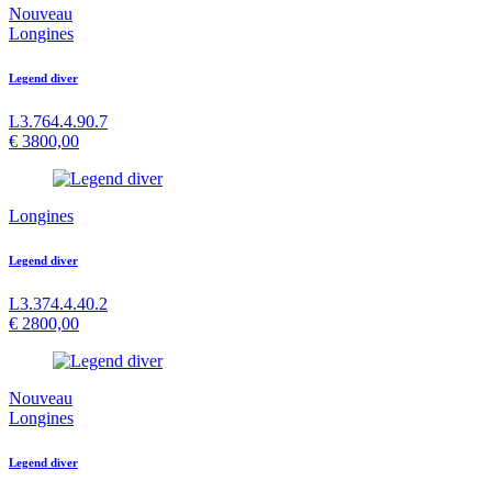
Nouveau
Longines
Legend diver
L3.764.4.90.7
€
3800,00
Longines
Legend diver
L3.374.4.40.2
€
2800,00
Nouveau
Longines
Legend diver