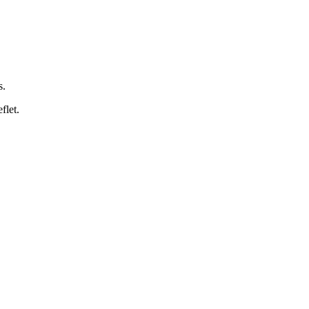
s.
flet.